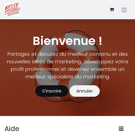
Se rendre au contenu
Bienvenue !
Partagez et discutez du meilleur contenu et des
nouvelles idées de marketing, développez votre
profil professionnel et devenez ensemble un
meilleur spécialiste du marketing.
S'inscrire
Annuler
Aide