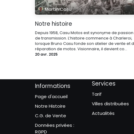
Martin Casu
Notre histoire
Depuis 1958, Casu Motos est synonyme de passion
de transmission. L’histoire commence à Charleroi,
lorsque Bruno Casu fonde son atelier de vente et 
réparation de motos. Visionnaire, il devient co...
20 avr. 2025
Services
Informations
Tarif
Page d'accueil
Villes distribuées
Notre Histoire
Actualités
C.G. de Vente
Données privées :
RGPD