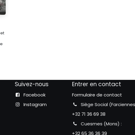
 et
de
Suivez-nous
Entrer en contact
Facebook
Formulaire de contact
Instagram
Siège Social (Farciennes
+32 71 36 69 38
Cuesmes (Mons) :
+32 65 36 36 39