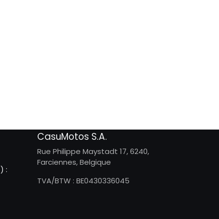
CasuMotos S.A.
Rue Philippe Maystadt 17, 6240,
Farciennes, Belgique
) :
TVA/BTW : BE0430336045