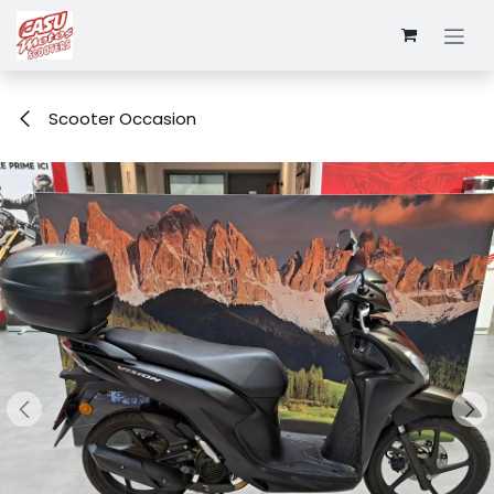
Se rendre au contenu
Scooter Occasion