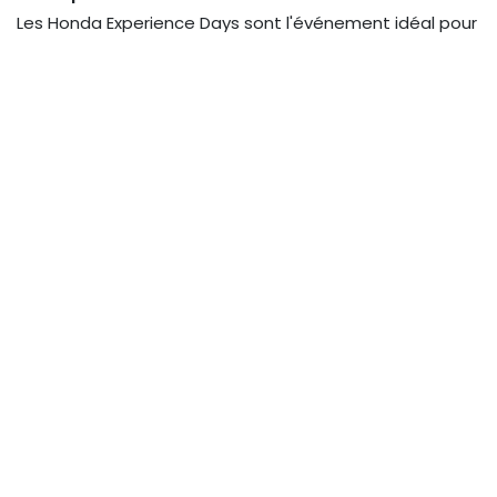
Les Honda Experience Days sont l'événement idéal pour
faire connaissance avec votre future moto. Nos
équipes sur place vous guideront et vous conseilleront
dans une ambiance chaleureuse et professionnelle.
📢
Les places sont limitées
: ne tardez pas à réserver !
📍 On se retrouve à
Farciennes en avril
et à
Mons en
juin
pour faire vrombir les moteurs !
🔗
Réservez votre essai maintenant :
Farciennes :
https://bit.ly/3FE0o4X
Mons :
https://bit.ly/42ijuWV
#HondaExperienceDays #CasuMotos #TestRide
#HondaBelgique
in
Promotions & événements