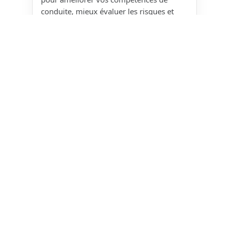
conduite, mieux évaluer les risques et
développer votre confiance sur la route.
Lieux :
Rotselaar et Nivelles
Pour qui :
motards débutants et
expérimentés
Contenu :
contrôle du véhicule,
conscience du risque, technique de
conduite
Inscription :
gratuite via un voucher
Honda personnel
Vous pouvez obtenir votre voucher
directement chez CasuMotos (Mons ou
Farciennes) ou via les canaux de
communication Honda.