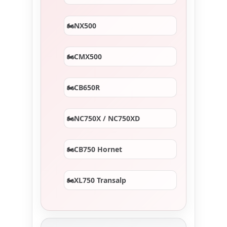
NX500
CMX500
CB650R
NC750X / NC750XD
CB750 Hornet
XL750 Transalp