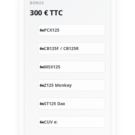
BONUS
300 € TTC
PCX125
CB125F / CB125R
MSX125
Z125 Monkey
ST125 Dax
CUV e: